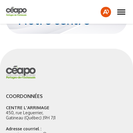
Ouvrir
Fe
la
Ouvrir
Notre centre
naviga
la
la
du
barre
bar
site
d'accessibilité.
d'a
COORDONNÉES
CENTRE L'ARRIMAGE
450, rue Leguerrier,
Gatineau (Québec) J9H 7J1
Adresse courriel :