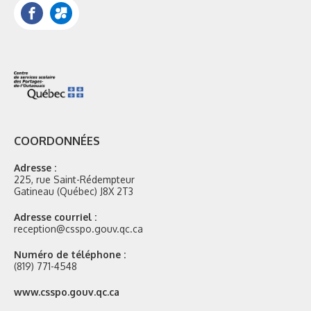
Facebook
Portail
Mozaik
COORDONNÉES
Adresse :
225, rue Saint-Rédempteur
Gatineau (Québec) J8X 2T3
Adresse courriel :
reception@csspo.gouv.qc.ca
Numéro de téléphone :
(819) 771-4548
Site
www.csspo.gouv.qc.ca
web