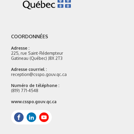
COORDONNÉES
Adresse :
225, rue Saint-Rédempteur
Gatineau (Québec) J8X 2T3
Adresse courriel :
reception@csspo.gouv.qc.ca
Numéro de téléphone :
(819) 771-4548
Site
www.csspo.gouv.qc.ca
web
:
Facebook
LinkedIn
Youtube