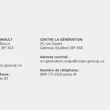
-BRAULT
CENTRE LA GÉNÉRATION
n-Bosco
35, rue Davies
 J8Y 3G5
Gatineau (Québec) J8Y 4S8
Adresse courriel :
scr.generation.ceapo@csspo.gouv.qc.ca
po.gouv.qc.ca
Numéro de téléphone :
hone :
(819) 771-2503 poste #1
te #3