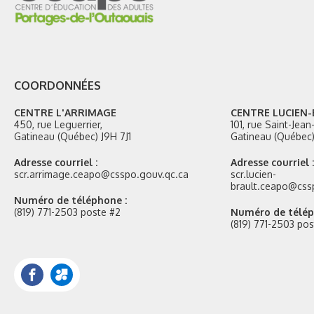
COORDONNÉES
CENTRE L'ARRIMAGE
CENTRE LUCIEN
450, rue Leguerrier,
101, rue Saint-Jea
Gatineau (Québec) J9H 7J1
Gatineau (Québec)
Adresse courriel :
Adresse courriel :
scr.arrimage.ceapo@csspo.gouv.qc.ca
scr.lucien-
brault.ceapo@css
Numéro de téléphone :
(819) 771-2503 poste #2
Numéro de télép
(819) 771-2503 pos
Facebook
Portail
Mozaik